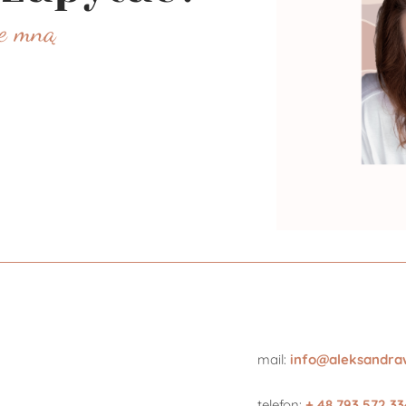
ze mną
mail:
info@aleksandr
telefon:
+ 48 793 572 33